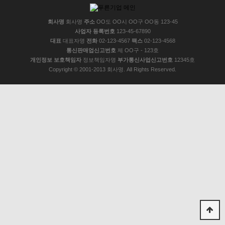
회사명
회사명
주소
OO도 OO시 OO구 OO동 123-45
사업자 등록번호
123-45-67890
대표
대표자명
전화
02-123-4567
팩스
02-123-4568
통신판매업신고번호
제 OO구 - 123호
개인정보 보호책임자
정보책임자명
부가통신사업신고번호
12345호
Copyright © 2001-2013 회사명. All Rights Reserved.