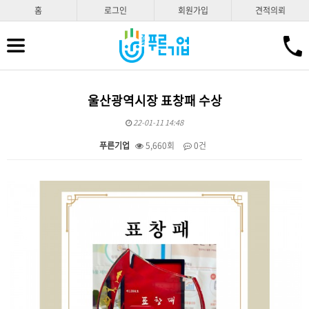
홈
로그인
회원가입
견적의뢰
울산광역시장 표창패 수상
22-01-11 14:48
푸른기업
5,660회
0건
본문